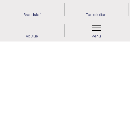
Brandstof
Tankstation
AdBlue
Menu
Meer weten? Maak contact!
0592 - 41 27 01
info@olijvesmilde.nl
Hoofdweg 233
,
9421 VG
Bovensmilde